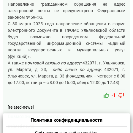
Направление гражданином обращения на адрес
электронной почты не предусмотрено Федеральным
законом № 59-ФЗ.
С 30 марта 2025 года направление обращения в форме
электронного документа в ТФОМС Ульяновской области
будет возможно посредством федеральной
государственной информационной системы «Единый
портал государственных и муниципальных услуг
(функций)».
А также п
очтовой связью по адресу
:
432071, г. Ульяновск,
ул. Марата, д. 33,
либо лично по адресу:
432071, г.
Ульяновск, ул. Марата, д. 33
(
понедельник – четверг с 8.00
до 17.00, пятница – с 8.00 до 16.00, обед с 12.00 до 12.48).
thumb_up
thumb_down
-1
[related-news]
Возможно Вас заинтересует:
Политика конфиденциальности
{related-news}
Сайт использует файлы cookies.