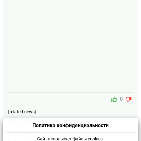
thumb_up
thumb_down
0
[related-news]
Возможно Вас заинтересует:
Политика конфиденциальности
{related-news}
Сайт использует файлы cookies.