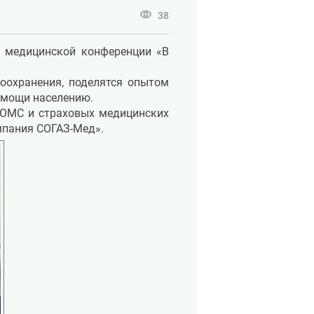
visibility
38
й медицинской конференции «В
оохранения, поделятся опытом
омощи населению.
ОМС и страховых медицинских
омпания СОГАЗ-Мед».