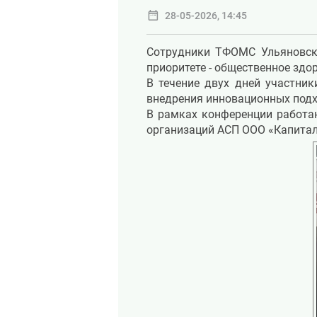
date_range
28-05-2026, 14:45
Сотрудники ТФОМС Ульяновско
приоритете - общественное здо
В течение двух дней участни
внедрения инновационных подх
В рамках конференции работ
организаций АСП ООО «Капитал