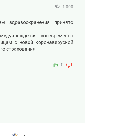
visibility
1 000
ем здравоохранения
принято
медучреждения своевременно
ицам с новой коронавирусной
го страхования.
thumb_up
thumb_down
0