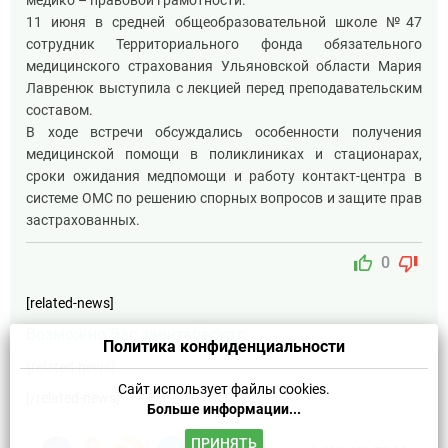
медико – правовой грамотности.
11 июня в средней общеобразовательной школе №47
сотрудник Территориального фонда обязательного
медицинского страхования Ульяновской области Мария
Лавренюк выступила с лекцией перед преподавательским
составом.
В ходе встречи обсуждались особенности получения
медицинской помощи в поликлиниках и стационарах,
сроки ожидания медпомощи и работу контакт-центра в
системе ОМС по решению спорных вопросов и защите прав
застрахованных.
thumb_up
thumb_down
0
[related-news]
Возможно Вас заинтересует:
Политика конфиденциальности
{related-news}
Сайт использует файлы cookies.
[/related-news]
Больше информации...
ПРИНЯТЬ