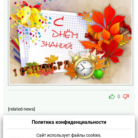
thumb_up
thumb_down
0
[related-news]
Возможно Вас заинтересует:
Политика конфиденциальности
{related-news}
Сайт использует файлы cookies.